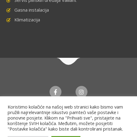
Servis plinskih uređaja Vaillant
Gasna instalacija
Klimatizacija
Koristimo kolačiće na našoj web stranici kako bismo vam
pružili najrelevantnije iskustvo pamteći vaše postavke i
ponovne posjete. Klikom na "Prihvati sve", pristajete na
korištenje SVIH kolačića. Međutim, možete posjetiti
"Postavke kolačića" kako biste dali kontrolirani pristanak.
© 2022 AVDIĆ o.d. Sva prava zadržava | Web Design "CanaC"