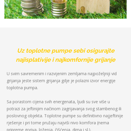
Uz toplotne pumpe sebi osigurajte
najisplativije i najkomfornije grijanje
U svim savremenim i razvijenim zemljama najpoželjniji vid
grijanja jeste sistem grijanja gdje je polazni izvor energije
toplotna pumpa.
Sa porastom cijena svih energenata, ljudi su sve više u
potrazi za jeftinijim načinom zagrijavanja svog stambenog ili
poslovnog objekta. Toplotne pumpe su definitivno najjeftinije
rješenje i pri tome pružaju najviši nivo komfora (nema
pripreme goriva, loženja, čišćenja, dima i sl.).