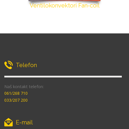
Ventilokonvektori Fan-coil
Telefon
Naš kontakt telefon:
061/268 710
033/207 200
E-mail